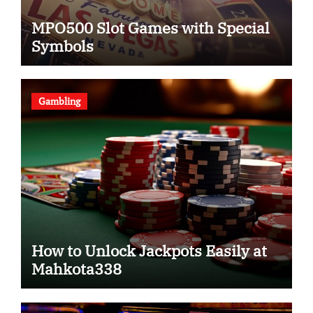
MPO500 Slot Games with Special
Symbols
Gambling
How to Unlock Jackpots Easily at
Mahkota338