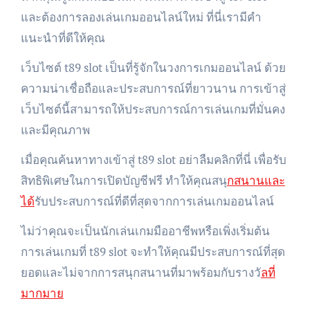
และต้องการลองเล่นเกมออนไลน์ใหม่ ที่นี่เรามีคำ
แนะนำที่ดีให้คุณ
เว็บไซต์ t89 slot เป็นที่รู้จักในวงการเกมออนไลน์ ด้วย
ความน่าเชื่อถือและประสบการณ์ที่ยาวนาน การเข้าสู่
เว็บไซต์นี้สามารถให้ประสบการณ์การเล่นเกมที่มั่นคง
และมีคุณภาพ
เมื่อคุณค้นหาทางเข้าสู่ t89 slot อย่าลืมคลิกที่นี่ เพื่อรับ
สิทธิพิเศษในการเปิดบัญชีฟรี ทำให้คุณสน
ุกสนานและ
ได้
รับประสบการณ์ที่ดีที่สุดจากการเล่นเกมออนไลน์
ไม่ว่าคุณจะเป็นนักเล่นเกมมืออาชีพหรือเพิ่งเริ่มต้น
การเล่นเกมที่ t89 slot จะทำให้คุณมีประสบการณ์ที่สุด
ยอดและไม่จากการสนุกสนานที่มาพร้อมกับรางว
ัลที่
มากมาย