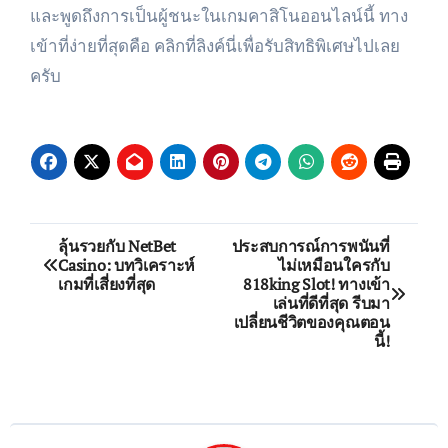
และพูดถึงการเป็นผู้ชนะในเกมคาสิโนออนไลน์นี้ ทาง
เข้าที่ง่ายที่สุดคือ คลิกที่ลิงค์นี่เพื่อรับสิทธิพิเศษไปเลย
ครับ
Post
ลุ้นรวยกับ NetBet
ประสบการณ์การพนันที่
Casino: บทวิเคราะห์
ไม่เหมือนใครกับ
navigation
เกมที่เสี่ยงที่สุด
818king Slot! ทางเข้า
เล่นที่ดีที่สุด รีบมา
เปลี่ยนชีวิตของคุณตอน
นี้!