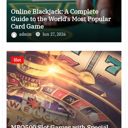
Online Blackjack: A Complete
Guide to the World’s Most Popular
Card Game
admin
Jun 27, 2026
Slot
MPO500 Slot Games with Special