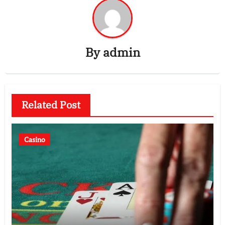
By
admin
Related Post
Casino