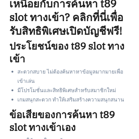
เหนื่อยกับการค้นหา t89
slot ทางเข้า? คลิกที่นี่เพื่อ
รับสิทธิพิเศษเปิดบัญชีฟรี!
ประโยชน์ของ t89 slot ทาง
เข้า
สะดวกสบาย ไม่ต้องค้นหาหาข้อมูลมากมายเพื่อ
เข้าเล่น
มีโปรโมชั่นและสิทธิพิเศษสำหรับสมาชิกใหม่
เกมสนุกสะดวก ทำให้เสริมสร้างความสนุกสนาน
ข้อเสียของการค้นหา t89
slot ทางเข้าเอง