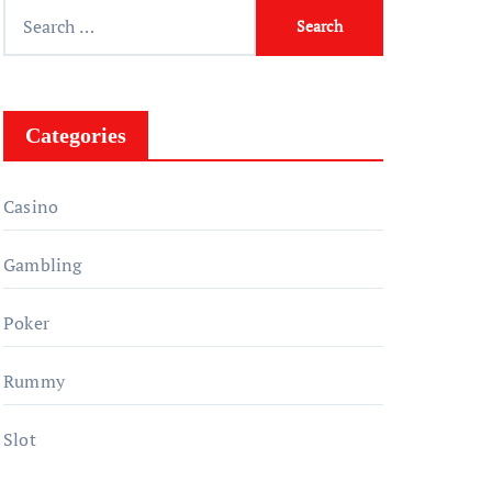
S
e
a
r
c
Categories
h
f
Casino
o
r
Gambling
:
Poker
Rummy
Slot