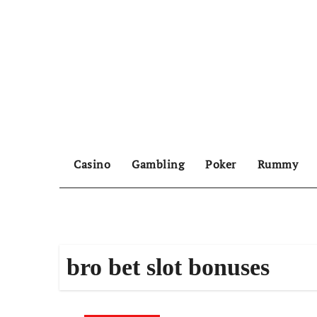
Skip
to
content
Casino
Gambling
Poker
Rummy
bro bet slot bonuses