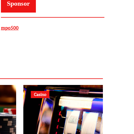
Sponsor
mpo500
Casino